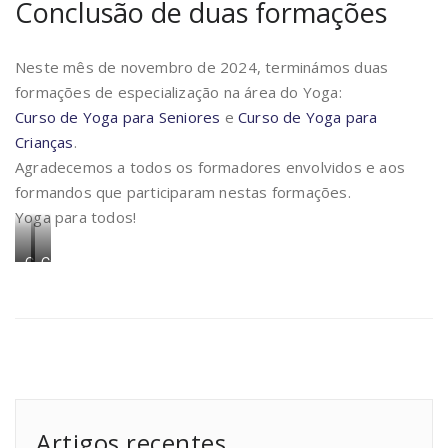
Conclusão de duas formações
Neste mês de novembro de 2024, terminámos duas
formações de especialização na área do Yoga:
Curso de Yoga para Seniores
e
Curso de Yoga para
Crianças
.
Agradecemos a todos os formadores envolvidos e aos
formandos que participaram nestas formações.
Yoga para todos!
Curso
Curso
de
de
Yoga
Yoga
para
para
Crianças
Seniores
Artigos recentes