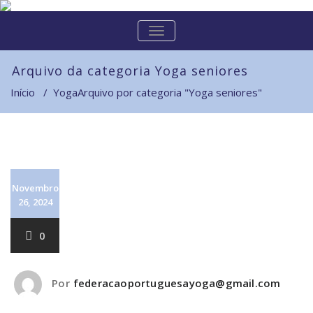
Skip
to
ALTERNAR
content
A
NAVEGAÇÃO
Arquivo da categoria Yoga seniores
Início
/
Yoga
Arquivo por categoria "Yoga seniores"
Novembro
26, 2024
0
Por
federacaoportuguesayoga@gmail.com