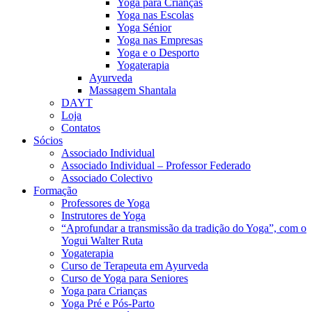
Yoga para Crianças
Yoga nas Escolas
Yoga Sénior
Yoga nas Empresas
Yoga e o Desporto
Yogaterapia
Ayurveda
Massagem Shantala
DAYT
Loja
Contatos
Sócios
Associado Individual
Associado Individual – Professor Federado
Associado Colectivo
Formação
Professores de Yoga
Instrutores de Yoga
“Aprofundar a transmissão da tradição do Yoga”, com o
Yogui Walter Ruta
Yogaterapia
Curso de Terapeuta em Ayurveda
Curso de Yoga para Seniores
Yoga para Crianças
Yoga Pré e Pós-Parto