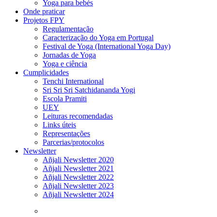
Yoga para bebés
Onde praticar
Projetos FPY
Regulamentação
Caracterização do Yoga em Portugal
Festival de Yoga (International Yoga Day)
Jornadas de Yoga
Yoga e ciência
Cumplicidades
Tenchi International
Sri Sri Sri Satchidananda Yogi
Escola Pramiti
UEY
Leituras recomendadas
Links úteis
Representações
Parcerias/protocolos
Newsletter
Añjali Newsletter 2020
Añjali Newsletter 2021
Añjali Newsletter 2022
Añjali Newsletter 2023
Añjali Newsletter 2024