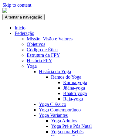
Skip to content
Alternar a navegação
Início
Federação
Missão, Visão e Valores
Objetivos
Código de Ética
Estrutura da FPY
História FPY
Yoga
História do Yoga
Ramos do Yoga
Karma-yoga
Jñâna-yoga
Bhakti-yoga
Raja-yoga
Yoga Clássico
Yoga Contemporâneo
Yoga Variantes
Yoga Adultos
Yoga Pré e Pós Natal
Yoga para Bebés