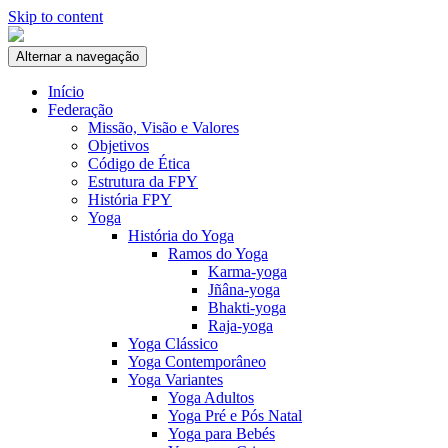
Skip to content
Alternar a navegação
Início
Federação
Missão, Visão e Valores
Objetivos
Código de Ética
Estrutura da FPY
História FPY
Yoga
História do Yoga
Ramos do Yoga
Karma-yoga
Jñâna-yoga
Bhakti-yoga
Raja-yoga
Yoga Clássico
Yoga Contemporâneo
Yoga Variantes
Yoga Adultos
Yoga Pré e Pós Natal
Yoga para Bebés