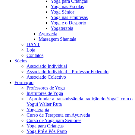
Yoga para Crianças
Yoga nas Escolas
Yoga Sénior
Yoga nas Empresas
Yoga e o Desporto
Yogaterapia
Ayurveda
Massagem Shantala
DAYT
Loja
Contatos
Sócios
Associado Individual
Associado Individual – Professor Federado
Associado Colectivo
Formação
Professores de Yoga
Instrutores de Yoga
“Aprofundar a transmissão da tradição do Yoga”, com o
Yogui Walter Ruta
Yogaterapia
Curso de Terapeuta em Ayurveda
Curso de Yoga para Seniores
Yoga para Crianças
Yoga Pré e Pós-Parto