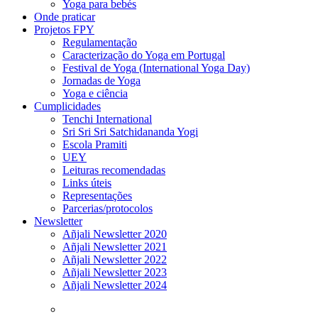
Yoga para bebés
Onde praticar
Projetos FPY
Regulamentação
Caracterização do Yoga em Portugal
Festival de Yoga (International Yoga Day)
Jornadas de Yoga
Yoga e ciência
Cumplicidades
Tenchi International
Sri Sri Sri Satchidananda Yogi
Escola Pramiti
UEY
Leituras recomendadas
Links úteis
Representações
Parcerias/protocolos
Newsletter
Añjali Newsletter 2020
Añjali Newsletter 2021
Añjali Newsletter 2022
Añjali Newsletter 2023
Añjali Newsletter 2024