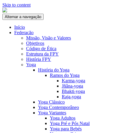
Skip to content
Alternar a navegação
Início
Federação
Missão, Visão e Valores
Objetivos
Código de Ética
Estrutura da FPY
História FPY
Yoga
História do Yoga
Ramos do Yoga
Karma-yoga
Jñâna-yoga
Bhakti-yoga
Raja-yoga
Yoga Clássico
Yoga Contemporâneo
Yoga Variantes
Yoga Adultos
Yoga Pré e Pós Natal
Yoga para Bebés