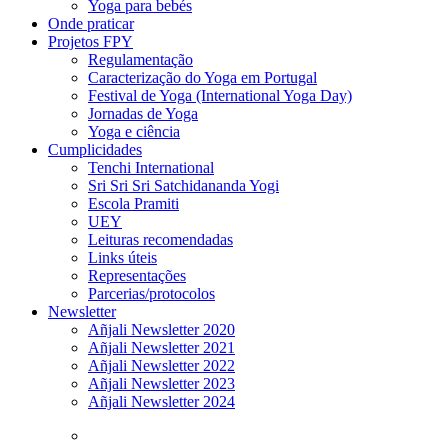
Yoga para bebés
Onde praticar
Projetos FPY
Regulamentação
Caracterização do Yoga em Portugal
Festival de Yoga (International Yoga Day)
Jornadas de Yoga
Yoga e ciência
Cumplicidades
Tenchi International
Sri Sri Sri Satchidananda Yogi
Escola Pramiti
UEY
Leituras recomendadas
Links úteis
Representações
Parcerias/protocolos
Newsletter
Añjali Newsletter 2020
Añjali Newsletter 2021
Añjali Newsletter 2022
Añjali Newsletter 2023
Añjali Newsletter 2024