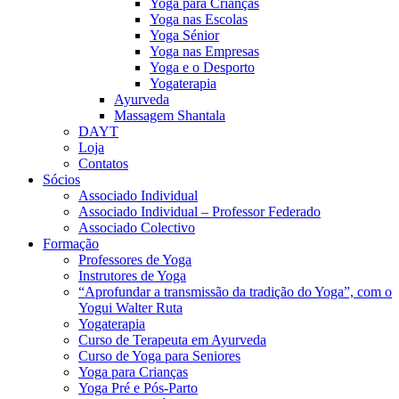
Yoga para Crianças
Yoga nas Escolas
Yoga Sénior
Yoga nas Empresas
Yoga e o Desporto
Yogaterapia
Ayurveda
Massagem Shantala
DAYT
Loja
Contatos
Sócios
Associado Individual
Associado Individual – Professor Federado
Associado Colectivo
Formação
Professores de Yoga
Instrutores de Yoga
“Aprofundar a transmissão da tradição do Yoga”, com o
Yogui Walter Ruta
Yogaterapia
Curso de Terapeuta em Ayurveda
Curso de Yoga para Seniores
Yoga para Crianças
Yoga Pré e Pós-Parto