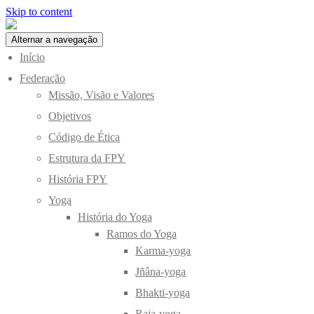
Skip to content
Alternar a navegação
Início
Federação
Missão, Visão e Valores
Objetivos
Código de Ética
Estrutura da FPY
História FPY
Yoga
História do Yoga
Ramos do Yoga
Karma-yoga
Jñâna-yoga
Bhakti-yoga
Raja-yoga