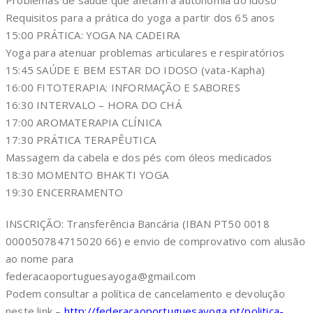
Problemas de saúde que afetam a autonomia do idoso
Requisitos para a prática do yoga a partir dos 65 anos
15:00 PRÁTICA: YOGA NA CADEIRA
Yoga para atenuar problemas articulares e respiratórios
15:45 SAÚDE E BEM ESTAR DO IDOSO (vata-Kapha)
16:00 FITOTERAPIA: INFORMAÇÃO E SABORES
16:30 INTERVALO – HORA DO CHÁ
17:00 AROMATERAPIA CLÍNICA
17:30 PRÁTICA TERAPÊUTICA
Massagem da cabela e dos pés com óleos medicados
18:30 MOMENTO BHAKTI YOGA
19:30 ENCERRAMENTO
INSCRIÇÃO: Transferência Bancária (IBAN PT50 0018
000050784715020 66) e envio de comprovativo com alusão
ao nome para
federacaoportuguesayoga@gmail.com
Podem consultar a política de cancelamento e devolução
neste link –
http://federacaoportuguesayoga.pt/politica-