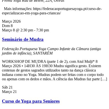
Prema Yoga
Rua de Belém, 22A, Oeiras
Mais informações: https://federacaoportuguesayoga.pt/curso-de-
especializacao-em-yoga-para-criancas/
Março 2026
Dom
8
Março 8 @ 2:30 pm
-
7:30 pm
Seminário de Mudra
Federação Portuguesa Yoga
Campo Infante da Câmara (antigo
jardim de infância), SANTARÉM
WORKSHOP DE MUDRA (parte 1 de 2), com Atul Mulji* 8
Março 2026 • 14H30 ÀS 19H30 Mudra significa gesto. Existem
centenas de gestos sagrados utilizados tanto na dança clássica
indiana como no Yoga. Mudras podem ser feitas com o corpo todo
ou apenas com os dedos e mãos. A ciência das Mudras faz parte […]
Sáb
21
Março 21
Curso de Yoga para Seniores