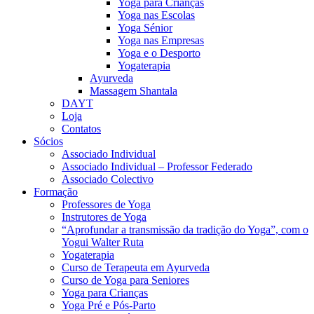
Yoga para Crianças
Yoga nas Escolas
Yoga Sénior
Yoga nas Empresas
Yoga e o Desporto
Yogaterapia
Ayurveda
Massagem Shantala
DAYT
Loja
Contatos
Sócios
Associado Individual
Associado Individual – Professor Federado
Associado Colectivo
Formação
Professores de Yoga
Instrutores de Yoga
“Aprofundar a transmissão da tradição do Yoga”, com o
Yogui Walter Ruta
Yogaterapia
Curso de Terapeuta em Ayurveda
Curso de Yoga para Seniores
Yoga para Crianças
Yoga Pré e Pós-Parto