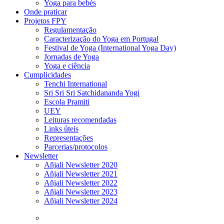
Yoga para bebés
Onde praticar
Projetos FPY
Regulamentação
Caracterização do Yoga em Portugal
Festival de Yoga (International Yoga Day)
Jornadas de Yoga
Yoga e ciência
Cumplicidades
Tenchi International
Sri Sri Sri Satchidananda Yogi
Escola Pramiti
UEY
Leituras recomendadas
Links úteis
Representações
Parcerias/protocolos
Newsletter
Añjali Newsletter 2020
Añjali Newsletter 2021
Añjali Newsletter 2022
Añjali Newsletter 2023
Añjali Newsletter 2024