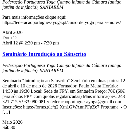
Federação Portuguesa Yoga
Campo Infante da Câmara (antigo
jardim de infância), SANTARÉM
Para mais informações clique aqui:
https://federacaoportuguesayoga.pt/curso-de-yoga-para-seniores/
Abril 2026
Dom
12
Abril 12 @ 2:30 pm
-
7:30 pm
Seminário Introdução ao Sânscrito
Federação Portuguesa Yoga
Campo Infante da Câmara (antigo
jardim de infância), SANTARÉM
Seminário "Introdução ao Sânscrito" Seminário em duas partes: 12
de abril e 10 de maio de 2026 Formador: Paulo Meira Horário:
14:30 às 19:30 Local: Sede da FPY, em Santarém Preço: 70€ (60€
para sócios FPY com quotas regularizadas) Mais informações: 243
321 715 // 933 980 081 // federacaoportuguesayoga@gmail.com
Inscrições: https://forms.gle/q2jXm1GWAnnPFpZe7 Programa: - O
[…]
Maio 2026
Sáb
30