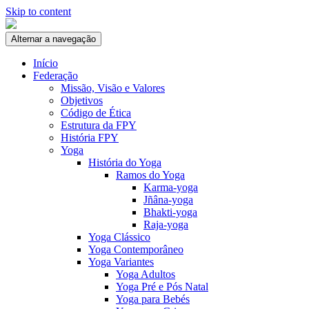
Skip to content
Alternar a navegação
Início
Federação
Missão, Visão e Valores
Objetivos
Código de Ética
Estrutura da FPY
História FPY
Yoga
História do Yoga
Ramos do Yoga
Karma-yoga
Jñâna-yoga
Bhakti-yoga
Raja-yoga
Yoga Clássico
Yoga Contemporâneo
Yoga Variantes
Yoga Adultos
Yoga Pré e Pós Natal
Yoga para Bebés