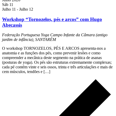
Sáb
11
Julho 11
-
Julho 12
Workshop “Tornozelos, pés e arcos” com Hugo
Abecassis
Federação Portuguesa Yoga
Campo Infante da Câmara (antigo
jardim de infância), SANTARÉM
O workshop TORNOZELOS, PÉS E ARCOS apresenta-nos a
anatomia e as funções dos pés, como prevenir lesões e como
compreender a mecânica deste segmento na prática de asanas
(posturas de yoga). Os pés são estruturas extremamente complexas;
cada pé contém vinte e seis ossos, trinta e três articulações e mais de
cem músculos, tendões e […]