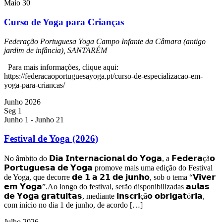
Maio 30
Curso de Yoga para Crianças
Federação Portuguesa Yoga
Campo Infante da Câmara (antigo
jardim de infância), SANTARÉM
Para mais informações, clique aqui:
https://federacaoportuguesayoga.pt/curso-de-especializacao-em-
yoga-para-criancas/
Junho 2026
Seg
1
Junho 1
-
Junho 21
Festival de Yoga (2026)
No âmbito do 𝗗𝗶𝗮 𝗜𝗻𝘁𝗲𝗿𝗻𝗮𝗰𝗶𝗼𝗻𝗮𝗹 𝗱𝗼 𝗬𝗼𝗴𝗮, a 𝗙𝗲𝗱𝗲𝗿𝗮çã𝗼
𝗣𝗼𝗿𝘁𝘂𝗴𝘂𝗲𝘀𝗮 𝗱𝗲 𝗬𝗼𝗴𝗮 promove mais uma edição do Festival
de Yoga, que decorre 𝗱𝗲 𝟭 𝗮 𝟮𝟭 𝗱𝗲 𝗷𝘂𝗻𝗵𝗼, sob o tema “𝗩𝗶𝘃𝗲𝗿
𝗲𝗺 𝗬𝗼𝗴𝗮”.Ao longo do festival, serão disponibilizadas 𝗮𝘂𝗹𝗮𝘀
𝗱𝗲 𝗬𝗼𝗴𝗮 𝗴𝗿𝗮𝘁𝘂𝗶𝘁𝗮𝘀, mediante 𝗶𝗻𝘀𝗰𝗿𝗶çã𝗼 𝗼𝗯𝗿𝗶𝗴𝗮𝘁ó𝗿𝗶𝗮,
com início no dia 1 de junho, de acordo […]
Julho 2026